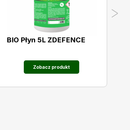
BIO Płyn 5L ZDEFENCE
R
4
P
Zobacz produkt