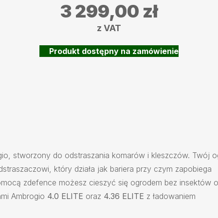
3 299,00
zł
z VAT
event_available
Produkt dostępny na zamówienie
ogio, stworzony do odstraszania komarów i kleszczów. Twój 
traszaczowi, który działa jak bariera przy czym zapobiega
pomocą zdefence możesz cieszyć się ogrodem bez insektów 
tami Ambrogio
4.0 ELITE
oraz
4.36 ELITE
z ładowaniem