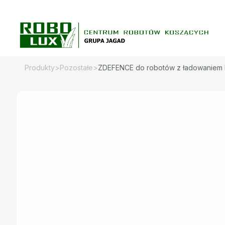
Skip
to
content
Produkty
>
Pozostałe
>
ZDEFENCE do robotów z ładowaniem 