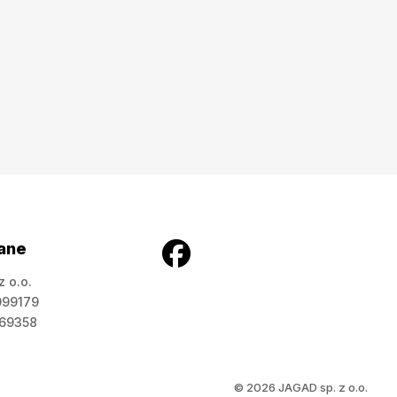
ane
z o.o.
999179
269358
© 2026 JAGAD sp. z o.o.