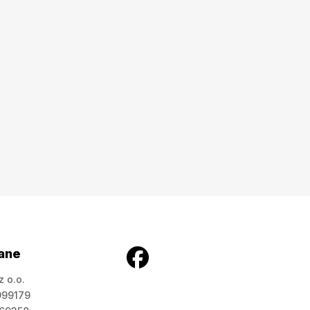
ane
z o.o.
999179