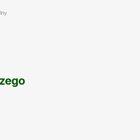
lny
zego