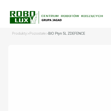
Skip
to
content
Produkty
>
Pozostałe
>
BIO Płyn 5L ZDEFENCE