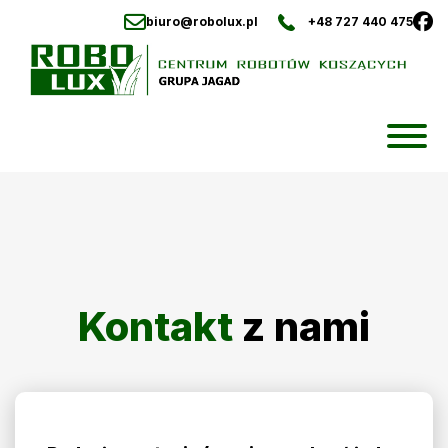
biuro@robolux.pl
+48 727 440 475
Skip
to
content
Kontakt
z nami