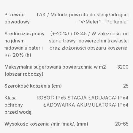
Przewód
TAK / Metoda powrotu do stacji ładującej
obwodowy
– “V-Meter“- “Po kablu”
Średni czas pracy
(+-20%) / 03:45 / W zależności od
na jdnym
stanu trawy, powierzchni trawiastej
ładowaniu baterii
oraz złożoności obszaru koszenia.
+/- 20% (h)
Maksymalna sugerowana powierzchnia w m2
3200
(obszar roboczy)
Szerokość koszenia (cm)
25
Klasa
ROBOT: IPx5 STACJA ŁADUJĄCA: IPx4
ochrony
ŁADOWARKA AKUMULATORA: IPx4
przed wodą
Wysokość koszenia /min-max/, (mm)
20-65