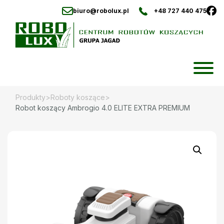
biuro@robolux.pl
+48 727 440 475
Skip
to
content
Produkty
>
Roboty koszące
>
Robot koszący Ambrogio 4.0 ELITE EXTRA PREMIUM