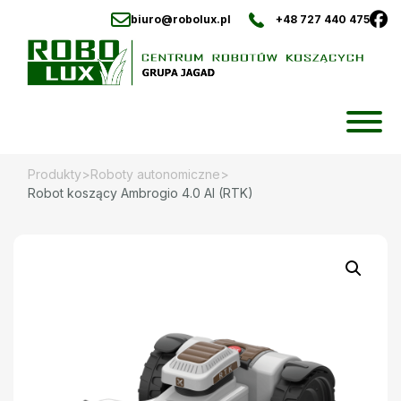
biuro@robolux.pl
+48 727 440 475
Skip
to
content
Produkty
>
Roboty autonomiczne
>
Robot koszący Ambrogio 4.0 AI (RTK)