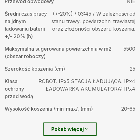
Przewód obwodowy
NIE
Średni czas pracy
(+-20%) / 03:45 / W zależności od
na jdnym
stanu trawy, powierzchni trawiastej
ładowaniu baterii
oraz złożoności obszaru koszenia.
+/- 20% (h)
Maksymalna sugerowana powierzchnia w m2
5500
(obszar roboczy)
Szerokość koszenia (cm)
25
Klasa
ROBOT: IPx5 STACJA ŁADUJĄCA: IPx4
ochrony
ŁADOWARKA AKUMULATORA: IPx4
przed wodą
Wysokość koszenia /min-max/, (mm)
20-65
Pokaż więcej
expand_more