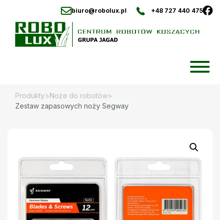
biuro@robolux.pl
+48 727 440 475
Skip
to
content
Produkty
>
Noże do robotów
>
Zestaw zapasowych noży Segway