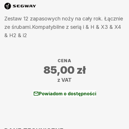
Zestaw 12 zapasowych noży na cały rok. Łącznie
ze śrubami.Kompatybilne z serią i & H & X3 & X4
& H2 & i2
CENA
85,00
zł
z VAT
mail
Powiadom o dostępności