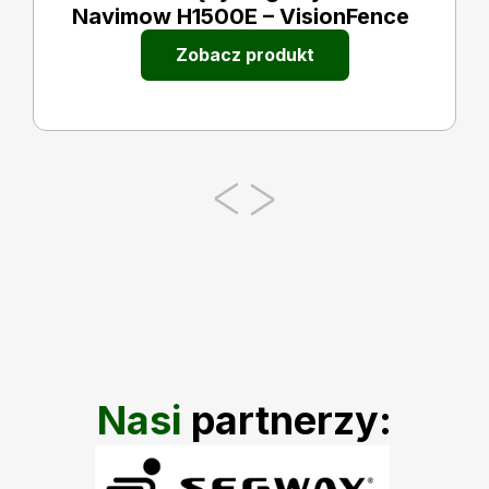
Navimow H1500E – VisionFence
Zobacz produkt
Nasi
partnerzy: