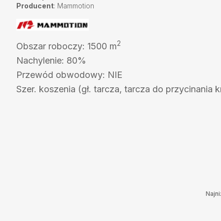
Producent
: Mammotion
2
Obszar roboczy: 1500 m
Nachylenie: 80%
Przewód obwodowy: NIE
Szer. koszenia (g
ł. tarcza
, tarcza do przycinania 
Najn