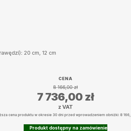
krawędzi): 20 cm, 12 cm
CENA
8 166,00
zł
7 736,00
zł
z VAT
iższa cena produktu w okresie 30 dni przed wprowadzeniem obniżki:
8 166
event_available
Produkt dostępny na zamówienie