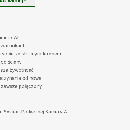
każ więcej
expand_more
amera AI
h warunkach
i sobie ze stromym terenem
 od ściany
uższa żywotność
zaczynania od nowa
, zawsze połączony
+ System Podwójnej Kamery AI