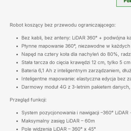
Po
Robot koszący bez przewodu ograniczającego:
Bez kabli, bez anteny: LiDAR 360° + podwójna k
Płynne mapowanie 360°, niezawodne w każdyc
Napęd na cztery koła dla nachyleń do 80%, radz
Stała tarcza do cięcia krawędzi 12 cm, tylko 5 cm
Bateria 6,1 Ah z inteligentnym zarządzaniem, dł
Inteligentne mapowanie: elastyczna edycja bez 
Darmowy moduł 4G z 3-letnim pakietem danych
Przegląd funkcji:
System pozycjonowania i nawigacji –
360° LiDAR 
Maksymalny zasięg LiDAR –
60m
Pole widzenia LiDAR –
360° x 45°