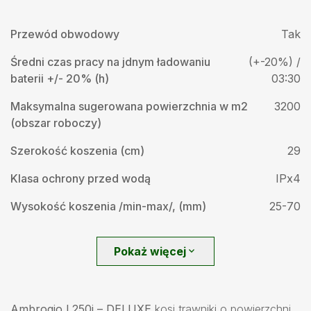
Przewód obwodowy
Tak
Średni czas pracy na jdnym ładowaniu
(+-20%) /
baterii +/- 20% (h)
03:30
Maksymalna sugerowana powierzchnia w m2
3200
(obszar roboczy)
Szerokość koszenia (cm)
29
Klasa ochrony przed wodą
IPx4
Wysokość koszenia /min-max/, (mm)
25-70
Pokaż więcej
expand_more
Ambrogio L250i – DELUXE
kosi trawniki o powierzchni