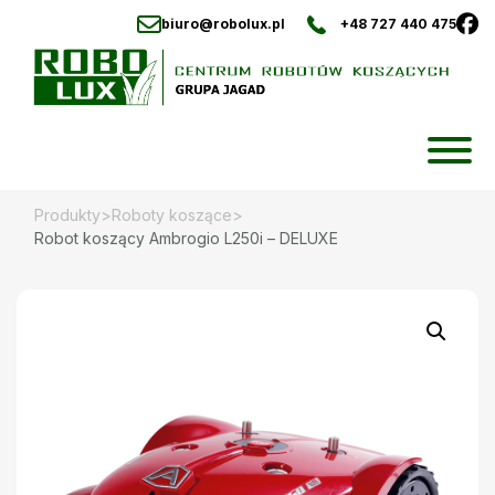
biuro@robolux.pl
+48 727 440 475
Skip
to
content
Produkty
>
Roboty koszące
>
Robot koszący Ambrogio L250i – DELUXE