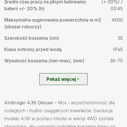
Średni czas pracy na jdnym ładowaniu
(+-20%) /
baterii +/- 20% (h)
03:45
Maksymalna sugerowana powierzchnia w m2
4500
(obszar roboczy)
Szerokość koszenia (cm)
35
Klasa ochrony przed wodą
IPx5
Wysokość koszenia /min-max/, (mm)
30-75
Pokaż więcej
expand_more
Ambrogio 4.36 Deluxe
– Moc i wszechstronność dla
rozległych i trudno osiągalnych trawników. Ewolucja
modelu 4.36 w postaci robota w wersji 4WD została
stworzona, aby sprostać potrzebie koszenia trawy na