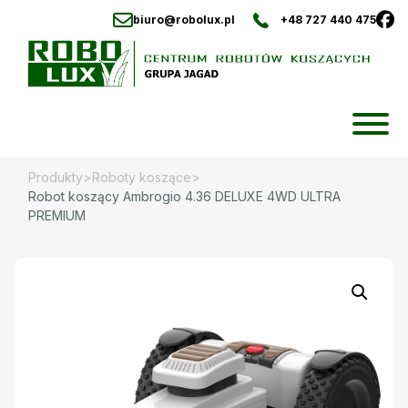
biuro@robolux.pl
+48 727 440 475
Skip
to
content
Produkty
>
Roboty koszące
>
Robot koszący Ambrogio 4.36 DELUXE 4WD ULTRA
PREMIUM