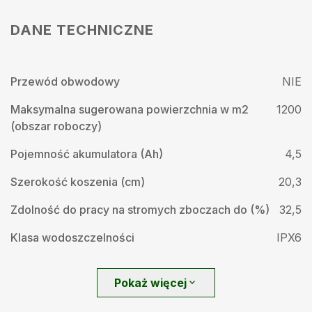
DANE TECHNICZNE
Przewód obwodowy
NIE
Maksymalna sugerowana powierzchnia w m2
1200
(obszar roboczy)
Pojemność akumulatora (Ah)
4,5
Szerokość koszenia (cm)
20,3
Zdolność do pracy na stromych zboczach do (%)
32,5
Klasa wodoszczelności
IPX6
Pokaż więcej
expand_more