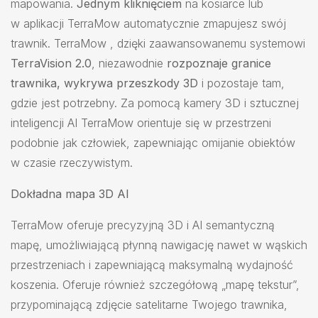
mapowania.
Jednym kliknięciem
na kosiarce lub
w aplikacji TerraMow automatycznie zmapujesz swój
trawnik. TerraMow , dzięki zaawansowanemu systemowi
TerraVision 2.0
, niezawodnie
rozpoznaje granice
trawnika, wykrywa przeszkody 3D
i pozostaje tam,
gdzie jest potrzebny. Za pomocą kamery 3D i sztucznej
inteligencji AI TerraMow orientuje się w przestrzeni
podobnie jak człowiek, zapewniając omijanie obiektów
w czasie rzeczywistym.
Dokładna mapa 3D AI
TerraMow oferuje precyzyjną 3D i AI semantyczną
mapę, umożliwiającą płynną nawigację nawet w wąskich
przestrzeniach i zapewniającą maksymalną wydajność
koszenia. Oferuje również szczegółową „mapę tekstur”,
przypominającą zdjęcie satelitarne Twojego trawnika,