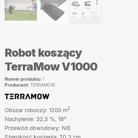
Robot koszący
TerraMow V1000
Numer produktu
: 1
Producent
: TERRAMOW
2
Obszar roboczy: 1200 m
o
Nachylenie: 32,5 %, 18
Przewód obwodowy: NIE
Szerokość koszenia: 20,3 cm