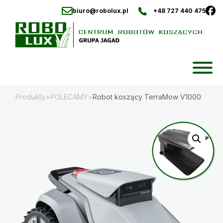
biuro@robolux.pl
+48 727 440 475
Skip
to
content
Produkty
>
POLECAMY
>
Robot koszący TerraMow V1000