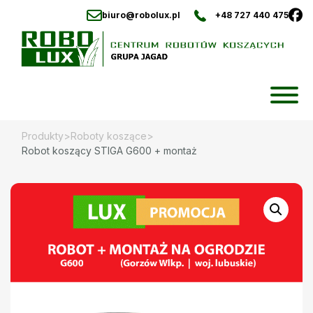
biuro@robolux.pl
+48 727 440 475
Skip
to
content
Produkty
>
Roboty koszące
>
Robot koszący STIGA G600 + montaż