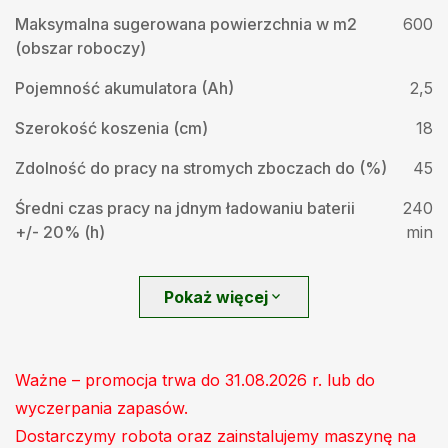
Maksymalna sugerowana powierzchnia w m2
600
(obszar roboczy)
Pojemność akumulatora (Ah)
2,5
Szerokość koszenia (cm)
18
Zdolność do pracy na stromych zboczach do (%)
45
Średni czas pracy na jdnym ładowaniu baterii
240
+/- 20% (h)
min
Pokaż więcej
expand_more
Ważne – promocja trwa do 31.08.2026 r. lub do
wyczerpania zapasów.
Dostarczymy robota oraz zainstalujemy maszynę na