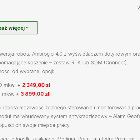
każ więcej
expand_more
ersja robota Ambrogio 4.0 z wyświetlaczem dotykowym or
omagające koszenie – zestaw RTK lub SDM (Connect).
ości od wybranej opcji:
00 mkw. +
2 349,00 zł
0 mkw. +
3 899,00 zł
robota możliwość zdalnego sterowania i monitorowania pra
 moduł ma wbudowany system antykradzieżowy – Alarm Geof
 opuści on swoje miejsce pracy.
e jednostki zasilające: Medium, Premium i Extra Premium.