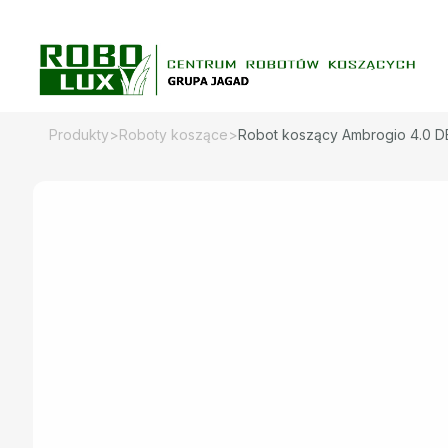
Skip
to
content
Produkty
>
Roboty koszące
>
Robot koszący Ambrogio 4.0