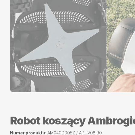
Robot koszący Ambrog
Numer produktu
: AM040D005Z / APUV08I90