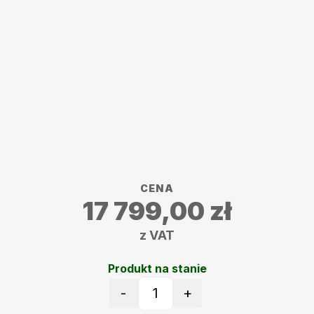
CENA
17 799,00
zł
z VAT
Produkt na stanie
-
+
ilość Robot koszący Ambro