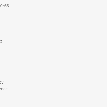
20-65
az
cy
ence,