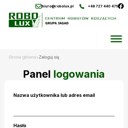
biuro@robolux.pl
+48 727 440 475
Skip
to
content
Strona główna
>
Zaloguj się
Panel
logowania
Nazwa użytkownika lub adres email
Hasło