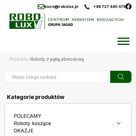
biuro@robolux.pl
+48 727 440 475
Skip
to
content
Produkty
>
Roboty z pętlą obwodową
Wyszukiwarka
produktów
Kategorie produktów
POLECAMY
Roboty koszące
OKAZJE