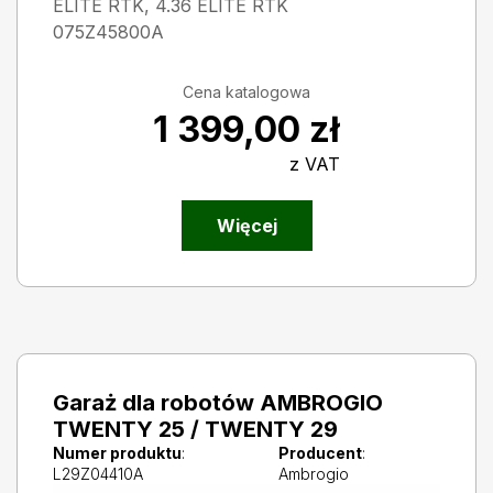
ELITE RTK, 4.36 ELITE RTK
075Z45800A
Cena katalogowa
1 399,00
zł
z VAT
Więcej
Garaż dla robotów AMBROGIO
TWENTY 25 / TWENTY 29
Numer produktu
:
Producent
:
L29Z04410A
Ambrogio