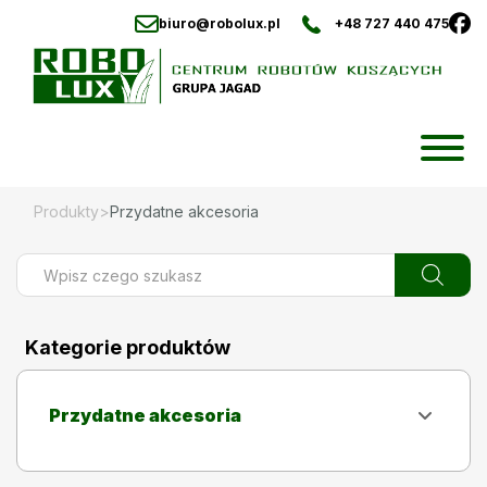
biuro@robolux.pl
+48 727 440 475
Skip
to
content
Produkty
>
Przydatne akcesoria
Wyszukiwarka
produktów
Kategorie produktów
Przydatne akcesoria